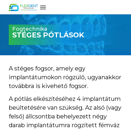
Fogtechnika
STÉGES PÓTLÁSOK
A stéges fogsor, amely egy
implantátumokon rögzülő, ugyanakkor
továbbra is kivehető fogsor.
A pótlás elkészítéséhez 4 implantátum
beültetésére van szükség. Az alsó (vagy
felső) állcsontba behelyezett négy
darab implantátumra rögzített fémváz