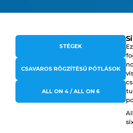
S
STÉGEK
Ez
fo
n
CSAVAROS RÖGZÍTÉSŰ PÓTLÁSOK
vi
cs
tu
ALL ON 4 / ALL ON 6
po
Al
si