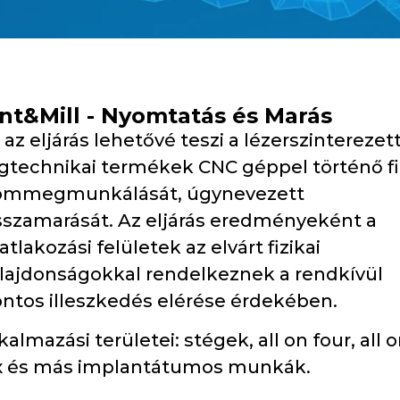
int&Mill - Nyomtatás és Marás
 az eljárás lehetővé teszi a lézerszinterezet
gtechnikai termékek CNC géppel történő fi
ommegmunkálását, úgynevezett
sszamarását. Az eljárás eredményeként a
atlakozási felületek az elvárt fizikai
lajdonságokkal rendelkeznek a rendkívül
ntos illeszkedés elérése érdekében.
kalmazási területei: stégek, all on four, all 
x és más implantátumos munkák.