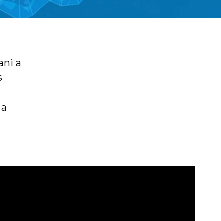
ani a
s
 a