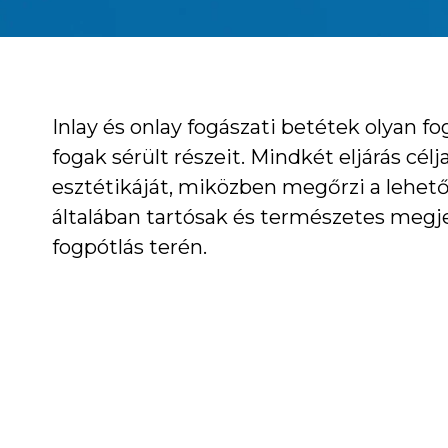
Inlay és onlay fogászati betétek olyan fo
fogak sérült részeit. Mindkét eljárás célj
esztétikáját, miközben megőrzi a lehető
általában tartósak és természetes megj
fogpótlás terén.