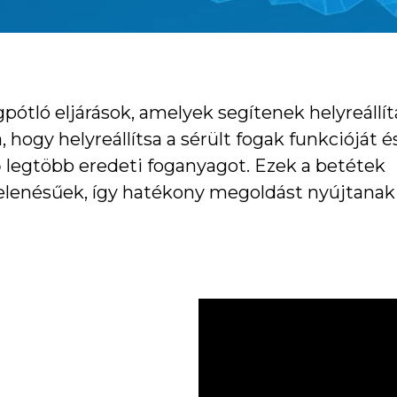
gpótló eljárások, amelyek segítenek helyreállít
a, hogy helyreállítsa a sérült fogak funkcióját é
 legtöbb eredeti foganyagot. Ezek a betétek
elenésűek, így hatékony megoldást nyújtanak